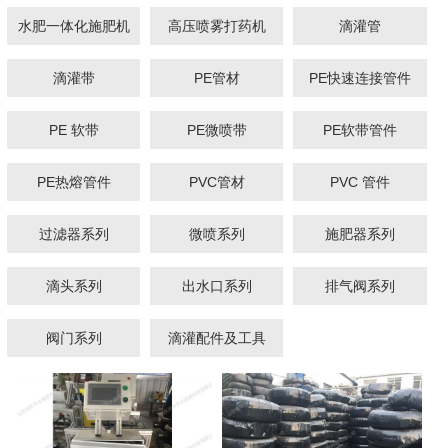
水肥一体化施肥机
高压喷雾打药机
滴灌管
滴灌带
PE管材
PE快速连接管件
1
2
3
PE 软带
PE微喷带
PE软带管件
PE热熔管件
PVC管材
PVC 管件
过滤器系列
微喷系列
施肥器系列
滴头系列
出水口系列
排气阀系列
阀门系列
滴灌配件及工具