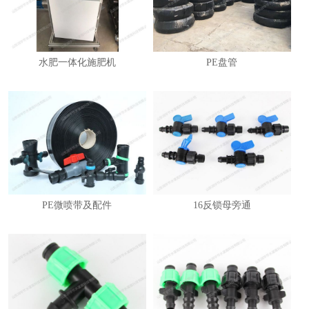
水肥一体化施肥机
PE盘管
PE微喷带及配件
16反锁母旁通