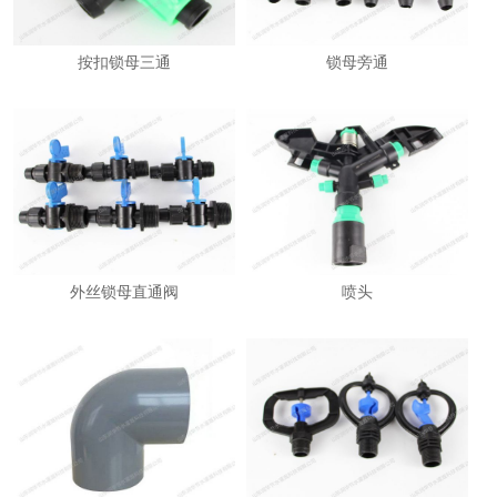
按扣锁母三通
锁母旁通
外丝锁母直通阀
喷头