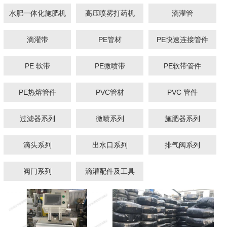
水肥一体化施肥机
高压喷雾打药机
滴灌管
滴灌带
PE管材
PE快速连接管件
1
2
3
PE 软带
PE微喷带
PE软带管件
PE热熔管件
PVC管材
PVC 管件
过滤器系列
微喷系列
施肥器系列
滴头系列
出水口系列
排气阀系列
阀门系列
滴灌配件及工具