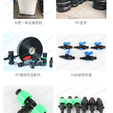
水肥一体化施肥机
PE盘管
PE微喷带及配件
16反锁母旁通