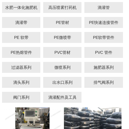
水肥一体化施肥机
高压喷雾打药机
滴灌管
滴灌带
PE管材
PE快速连接管件
1
2
3
PE 软带
PE微喷带
PE软带管件
PE热熔管件
PVC管材
PVC 管件
过滤器系列
微喷系列
施肥器系列
滴头系列
出水口系列
排气阀系列
阀门系列
滴灌配件及工具