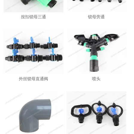
按扣锁母三通
锁母旁通
外丝锁母直通阀
喷头