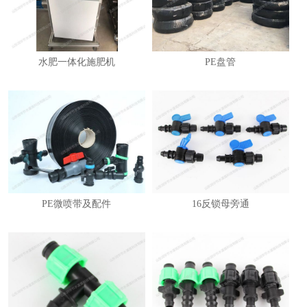
水肥一体化施肥机
PE盘管
PE微喷带及配件
16反锁母旁通